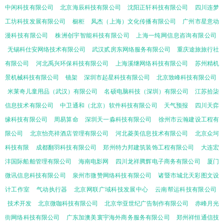
中闲科技有限公司
北京海辰科技有限公司
沈阳正轩科技有限公司
四川连梦
工坊科技发展有限公司
橱柜
凤杰（上海）文化传播有限公司
广州市星意动
漫科技有限公司
株洲创宇智能科技有限公司
上海一纯网信息咨询有限公司
无锡科仕安网络技术有限公司
武汉贰房东网络服务有限公司
重庆途旅旅行社
有限公司
河北禹兴环保科技有限公司
上海溪继网络科技有限公司
苏州精机
景机械科技有限公司
镜架
深圳市起星科技有限公司
北京致峰科技有限公司
米莱奇儿童用品（武汉）有限公司
名硕电脑科技（深圳）有限公司
江苏拾柒
信息技术有限公司
中卫通和（北京）软件科技有限公司
天气预报
四川天弈
缘科技有限公司
周易算命
深圳天一淼科技有限公司
徐州市云瀚建设工程有
限公司
北京怡亮祥酒店管理有限公司
河北菱美信息技术有限公司
北京众坷
科技有限
成都翻羽科技有限公司
郑州特力邦建筑装饰工程有限公司
大连宏
沣国际船舶管理有限公司
海南电影网
四川龙祥腾辉电子商务有限公司
厦门
微讯信息科技有限公司
泉州市微赞网络科技有限公司
诸暨市城北天彩图文设
计工作室
气动执行器
北京网联广域科技发展中心
云南帮运科技有限公司
技术开发
北京微咖科技有限公司
北京华亚世纪广告制作有限公司
赤峰月光
街网络科技有限公司
广东加澳美寰宇海外商务服务有限公司
郑州祥恒通信技